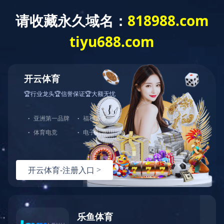
开云官方网页版-开云(中国)
首页
产品中心
开云官方网页版-开云(中国)
/
/
产品中心
开云官方网页版-开云(中国)
加工设备
七拨手（罐型件）