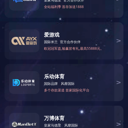
响开云官方网页版-开云(中国) 行业市场运行的诸多因素所
进行的调查分析，掌握开云官方网页版-开云(中国) 行业市
场运行规律，从而对开云官方网页版-开云(中国) 行业的未
来的发展趋势特点、市场容量、竞争趋势、细分下游市场
需求趋势等进行预测。 开云官方网页版-开云(中国) 行业趋
势研究报告主要分析要点包括： 1）开云官方网页版-开云
(中国) 行业发展趋势特点分析。通过对开云官方网页版-开
云(中国) 行业发展影响因素分析，总结出未来开云官方网
页版-开云(中国) 行业总体运行趋势特点； 2）预测开云官
方网页版-开云(中国) 行业生产发展及其变化趋势。对生产
发展及...
开云官方网页版-开云(中国) 行业市场分析
2021-07-07 9:14:13
开云官方网页版-开云(中国) 行业市场竞争分析报告主要分
析要点包括： 1）开云官方网页版-开云(中国) 行业内部的