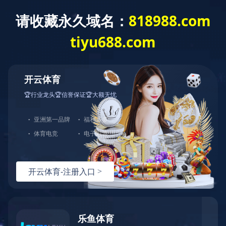
新闻
首页
新闻
/
(Page 18)
新闻
公司新闻
行业新闻