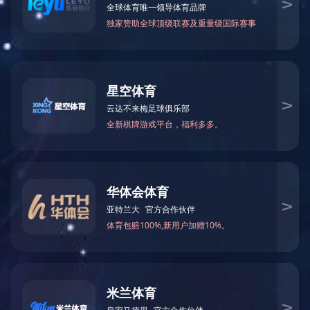
输送机械行业市场分析
2021-07-09 9:53:40
输送机械行业市场竞争分析报告主要分析要点包括： 1）输
送机械行业内部的竞争。导致行业内部竞争加剧的原因可
能有下述几种： 一是行业增长缓慢，对市场份额的争夺激
烈； 二是竞争者数量较多，竞争力量大抵相当； 三是竞争
对手提供的产品或服务大致相同，或者只少体现不出明显
差异； 四是某些企业为了规模经济的利益，扩大生产规
模，市场均势被打破，产品大量过剩，企业开始诉诸于削
价竞销。 2）输送机械行业顾客的议价能力...
开云官方网页版-开云(中国) 行业发展趋势
2021-07-08 9:18:42
开云官方网页版-开云(中国) 行业趋势研究报告是通过对影